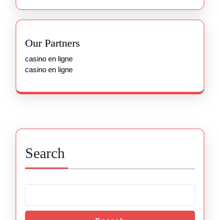
Our Partners
casino en ligne
casino en ligne
Search