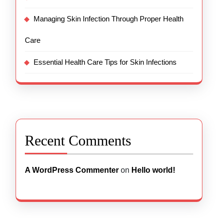
Managing Skin Infection Through Proper Health
Care
Essential Health Care Tips for Skin Infections
Recent Comments
A WordPress Commenter
on
Hello world!