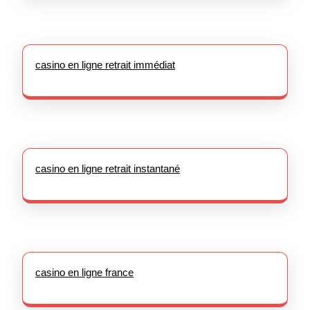
casino en ligne retrait immédiat
casino en ligne retrait instantané
casino en ligne france