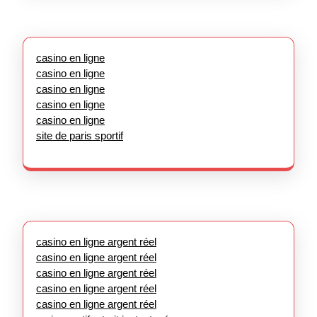
casino en ligne
casino en ligne
casino en ligne
casino en ligne
casino en ligne
site de paris sportif
casino en ligne argent réel
casino en ligne argent réel
casino en ligne argent réel
casino en ligne argent réel
casino en ligne argent réel