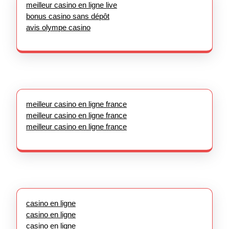
meilleur casino en ligne live
bonus casino sans dépôt
avis olympe casino
meilleur casino en ligne france
meilleur casino en ligne france
meilleur casino en ligne france
casino en ligne
casino en ligne
casino en ligne