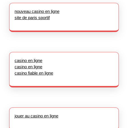
nouveau casino en ligne
site de paris sportif
casino en ligne
casino en ligne
casino fiable en ligne
jouer au casino en ligne