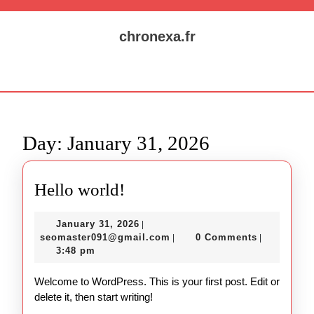
Skip
to
chronexa.fr
content
Skip
Open
to
Button
content
Day:
January 31, 2026
Hello
Hello world!
world!
January
January 31, 2026
|
31,
seomaster091@gmail.com
seomaster091@gmail.com
0 Comments
|
|
2026
3:48 pm
Welcome to WordPress. This is your first post. Edit or
delete it, then start writing!