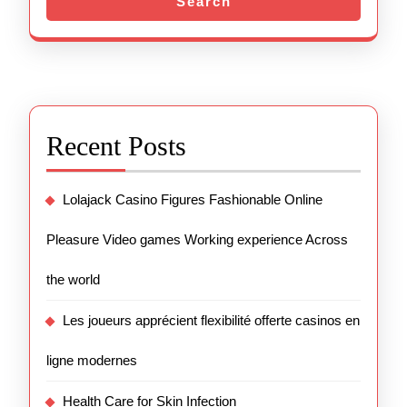
Search
Recent Posts
Lolajack Casino Figures Fashionable Online
Pleasure Video games Working experience Across
the world
Les joueurs apprécient flexibilité offerte casinos en
ligne modernes
Health Care for Skin Infection